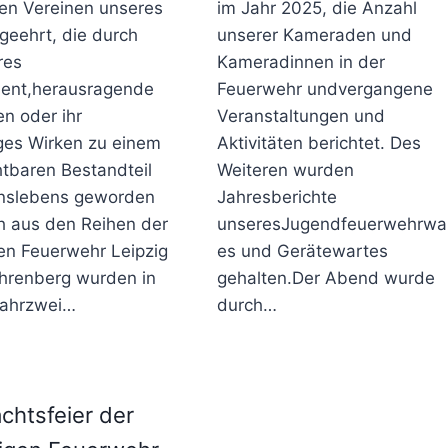
hen Vereinen unseres
im Jahr 2025, die Anzahl
 geehrt, die durch
unserer Kameraden und
res
Kameradinnen in der
ent,herausragende
Feuerwehr undvergangene
n oder ihr
Veranstaltungen und
iges Wirken zu einem
Aktivitäten berichtet. Des
htbaren Bestandteil
Weiteren wurden
nslebens geworden
Jahresberichte
h aus den Reihen der
unseresJugendfeuerwehrwa
gen Feuerwehr Leipzig
es und Gerätewartes
Ehrenberg wurden in
gehalten.Der Abend wurde
Jahrzwei…
durch…
chtsfeier der