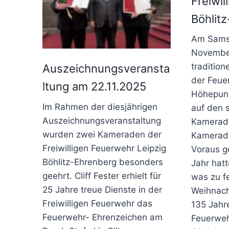
Freiwi
Böhlit
Am Samst
November
tradition
Auszeichnungsveransta
der Feuer
ltung am 22.11.2025
Höhepunk
Im Rahmen der diesjährigen
auf den s
Auszeichnungsveranstaltung
Kamerad
wurden zwei Kameraden der
Kamerade
Freiwilligen Feuerwehr Leipzig
Voraus g
Böhlitz-Ehrenberg besonders
Jahr hatt
geehrt. Cliff Fester erhielt für
was zu fe
25 Jahre treue Dienste in der
Weihnach
Freiwilligen Feuerwehr das
135 Jahre
Feuerwehr- Ehrenzeichen am
Feuerweh