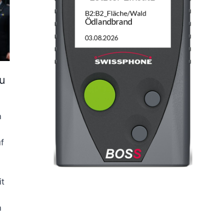
u
n
f
it
n