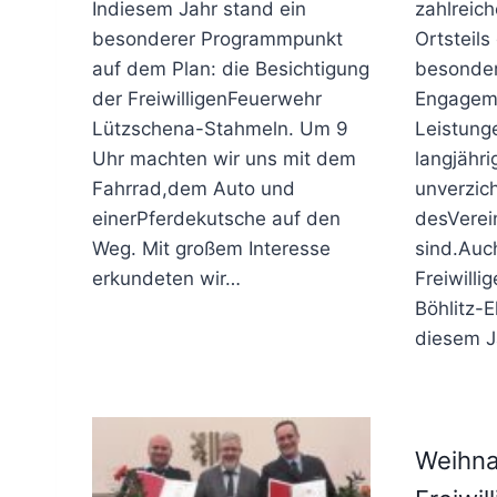
Indiesem Jahr stand ein
zahlreic
besonderer Programmpunkt
Ortsteils
auf dem Plan: die Besichtigung
besonde
der FreiwilligenFeuerwehr
Engagem
Lützschena-Stahmeln. Um 9
Leistunge
Uhr machten wir uns mit dem
langjähr
Fahrrad,dem Auto und
unverzic
einerPferdekutsche auf den
desVerei
Weg. Mit großem Interesse
sind.Auc
erkundeten wir…
Freiwilli
Böhlitz-
diesem 
Weihna