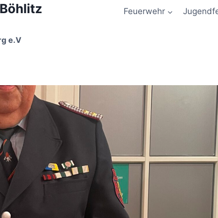
 Böhlitz
Feuerwehr
Jugendf
rg e.V