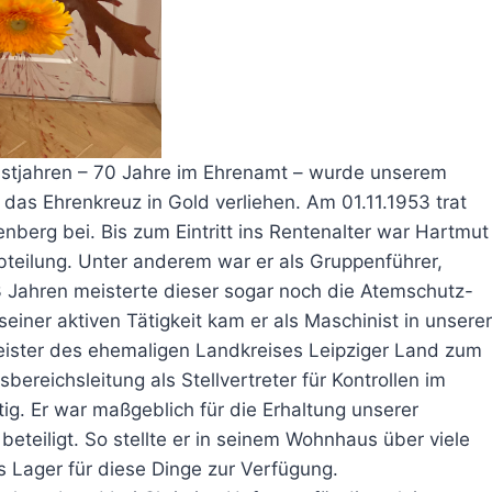
nstjahren – 70 Jahre im Ehrenamt – wurde unserem
as Ehrenkreuz in Gold verliehen. Am 01.11.1953 trat
enberg bei. Bis zum Eintritt ins Rentenalter war Hartmut
abteilung. Unter anderem war er als Gruppenführer,
63 Jahren meisterte dieser sogar noch die Atemschutz-
einer aktiven Tätigkeit kam er als Maschinist in unserer
eister des ehemaligen Landkreises Leipziger Land zum
bereichsleitung als Stellvertreter für Kontrollen im
g. Er war maßgeblich für die Erhaltung unserer
eteiligt. So stellte er in seinem Wohnhaus über viele
Lager für diese Dinge zur Verfügung.