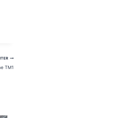
ITER
me TM1