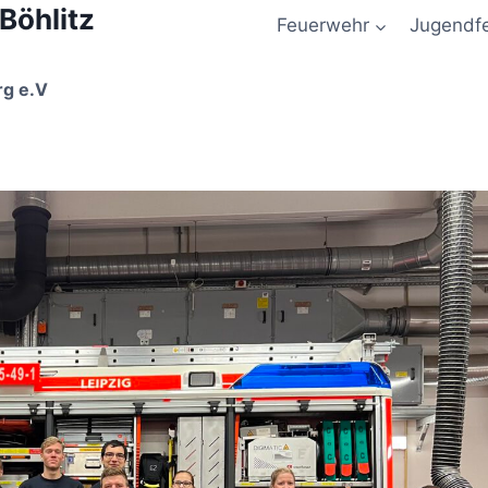
 Böhlitz
Feuerwehr
Jugendf
rg e.V