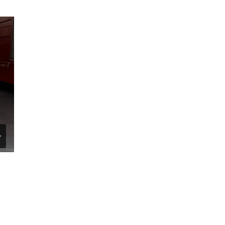
Neuer Wachenpatch für unsere
Freiwillige Feuerwehr Leipzig
Böhlitz-Ehrenberg