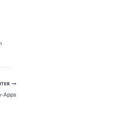
n
ITER
n-Apps