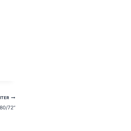
ITER
80/72“