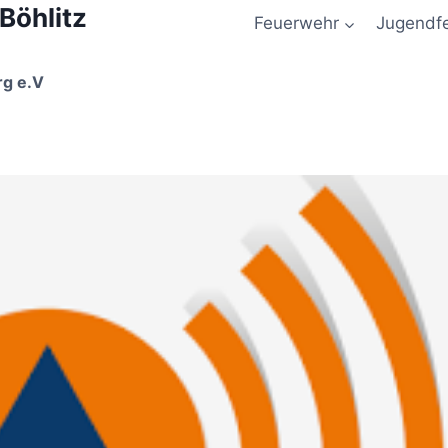
 Böhlitz
Feuerwehr
Jugendf
rg e.V