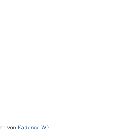
Fahrzeuge
Von
admin
26. Januar 2022
eme von
Kadence WP