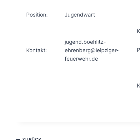
Position:
Jugendwart
K
jugend.boehlitz-
P
Kontakt:
ehrenberg@leipziger-
feuerwehr.de
K
ZURÜCK