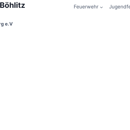
 Böhlitz
Feuerwehr
Jugendf
rg e.V