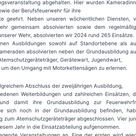
ngsveranstaltung abgehalten. Hier wurden Kameradin
wie der Berufsfeuerwehr für ihre
te geehrt. Neben unseren wöchentlichen Diensten, 
wehr gemeinsam absolvierten sowie dem regelmäßi
 unserer Wehr, absolvierten wir 2024 rund 265 Einsätze.
nen Ausbildungen sowohl auf Standortebene als a
 Kameraden absolvierten neben der Grundausbildung a
 Atemschutzgeräteträger, Gerätewart, Jugendwart,
g um den Umgang mit Motorkettensägen zu erlernen.
greichem Abschluss der zweijährigen Ausbildung,
edenen Weiterbildungen und zahlreichen Einsätzen, 
und damit ihre Grundausbildung zur Feuerwehrf
ie sich noch in der Grundausbildung befinden, ha
ng zum Atemschutzgeräteträger abgeschlossen. Vier ju
iesem Jahr in die Einsatzabteilung aufgenommen.
gende Veranstaltungen an. Eine der ersten wird wie