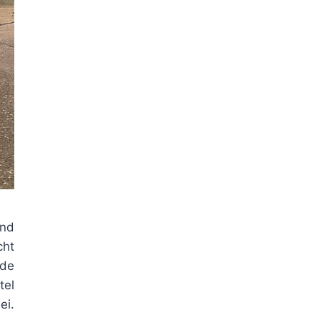
end
cht
nde
tel
ei.