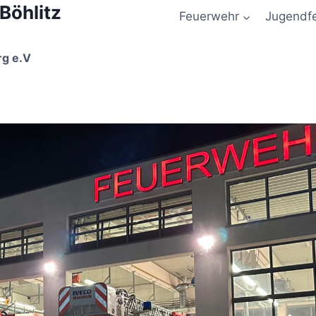
 Böhlitz
Feuerwehr
Jugendf
rg e.V