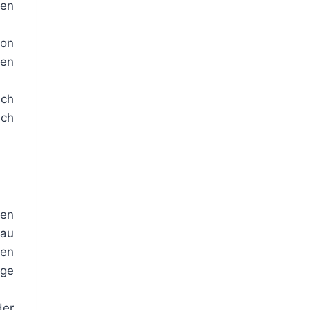
nen
von
gen
uch
uch
den
rau
ben
nge
der