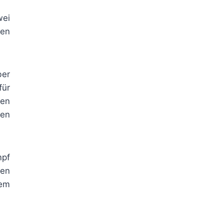
wei
den
ber
für
ten
ten
mpf
nen
dem