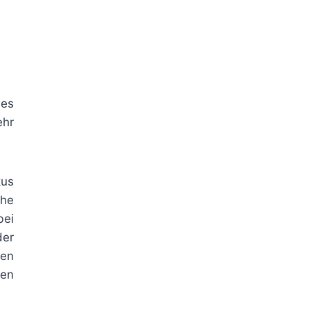
des
ehr
kus
che
bei
der
nen
den