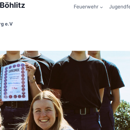
 Böhlitz
Feuerwehr
Jugendf
rg e.V