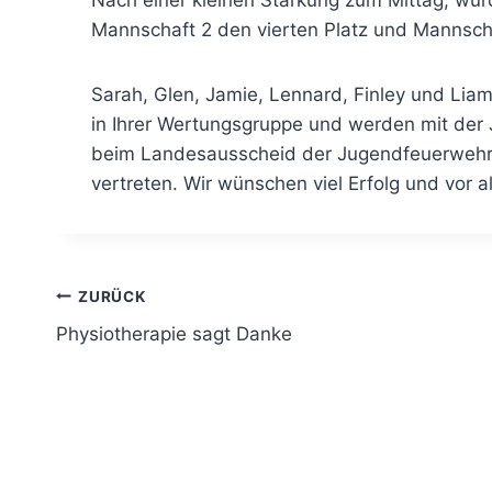
Nach einer kleinen Stärkung zum Mittag, wur
Mannschaft 2 den vierten Platz und Mannscha
Sarah, Glen, Jamie, Lennard, Finley und Liam
in Ihrer Wertungsgruppe und werden mit de
beim Landesausscheid der Jugendfeuerwehr 
vertreten. Wir wünschen viel Erfolg und vor a
Beitragsnavigation
ZURÜCK
Physiotherapie sagt Danke